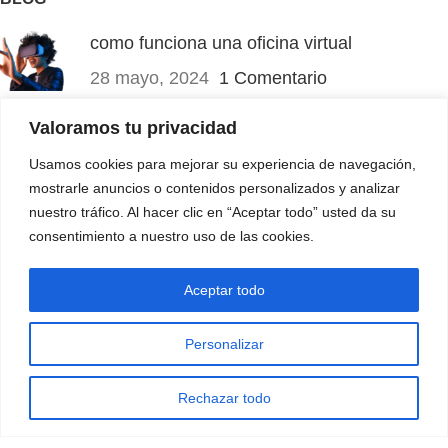
como funciona una oficina virtual
28 mayo, 2024
1 Comentario
Valoramos tu privacidad
Pruebas Psicométricas ¿Son necesarias?
Usamos cookies para mejorar su experiencia de navegación,
4 noviembre, 2023
1 Comentario
mostrarle anuncios o contenidos personalizados y analizar
nuestro tráfico. Al hacer clic en “Aceptar todo” usted da su
MÁS INFORMACIÓN
consentimiento a nuestro uso de las cookies.
Mapa de Sitio
Aceptar todo
1
Aviso de Privacidad
VO Group . Todos lo derechos reservados desde 2008
Personalizar
Rechazar todo
ontactar
Paquetes